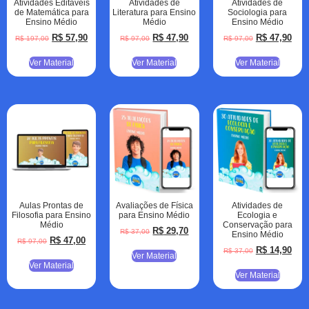
Atividades Editáveis
Atividades de
Atividades de
de Matemática para
Literatura para Ensino
Sociologia para
Ensino Médio
Médio
Ensino Médio
R$
57,90
R$
47,90
R$
47,90
R$
197,00
R$
97,00
R$
97,00
Ver Material
Ver Material
Ver Material
Aulas Prontas de
Avaliações de Física
Atividades de
Filosofia para Ensino
para Ensino Médio
Ecologia e
Médio
Conservação para
R$
29,70
R$
37,00
Ensino Médio
R$
47,00
R$
97,00
R$
14,90
R$
37,00
Ver Material
Ver Material
Ver Material