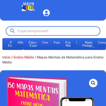
Pré-
Alfabetização
Educação
Fundamental
Fundamental
Ensino
EJA
Materiais
Comu
Escola
Especial
1
2
Médio
Pedagógicos
Início
/
Ensino Médio
/ Mapas Mentais de Matemática para Ensino
Médio