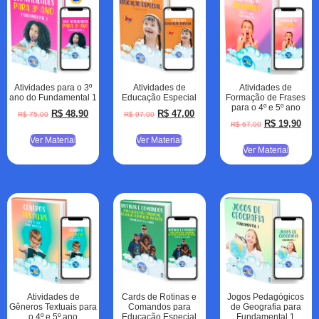
Atividades para o 3º
Atividades de
Atividades de
ano do Fundamental 1
Educação Especial
Formação de Frases
para o 4º e 5º ano
R$
48,90
R$
47,00
R$
75,00
R$
97,00
R$
19,90
R$
67,00
Ver Material
Ver Material
Ver Material
Atividades de
Cards de Rotinas e
Jogos Pedagógicos
Gêneros Textuais para
Comandos para
de Geografia para
o 4º e 5º ano
Educação Especial
Fundamental 1