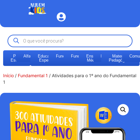
Pré-
Alfabetização
Educação
Fundamental
Fundamental
Ensino
EJA
Materiais
Comu
Escola
Especial
1
2
Médio
Pedagógicos
Início
/
Fundamental 1
/ Atividades para o 1º ano do Fundamental
1