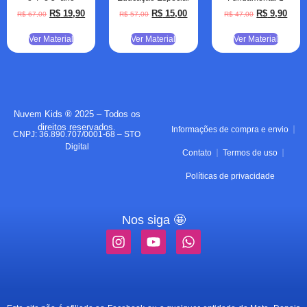
R$
19,90
R$
15,00
R$
9,90
R$
67,00
R$
57,00
R$
47,00
Ver Material
Ver Material
Ver Material
Nuvem Kids ® 2025 – Todos os
direitos reservados.
Informações de compra e envio
CNPJ: 36.890.707/0001-68 – STO
Digital
Contato
Termos de uso
Políticas de privacidade
Nos siga 🤩