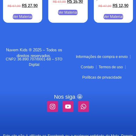
R$
16,90
R$
47,00
R$
27,90
R$
12,90
R$
67,00
R$
47,00
Ver Material
Ver Material
Ver Material
Nuvem Kids ® 2025 – Todos os
direitos reservados.
Informações de compra e envio
CNPJ: 36.890.707/0001-68 – STO
Digital
Contato
Termos de uso
Políticas de privacidade
Nos siga 🤩