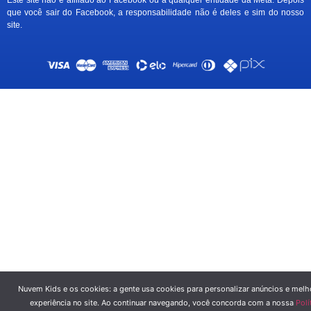
Este site não é afiliado ao Facebook ou a qualquer entidade da Meta. Depois
que você sair do Facebook, a responsabilidade não é deles e sim do nosso
site.
Nuvem Kids e os cookies: a gente usa cookies para personalizar anúncios e melh
experiência no site. Ao continuar navegando, você concorda com a nossa
Polí