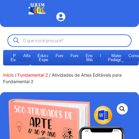
Pré-
Alfabetização
Educação
Fundamental
Fundamental
Ensino
EJA
Materiais
Comu
Escola
Especial
1
2
Médio
Pedagógicos
Início
/
Fundamental 2
/ Atividades de Artes Editáveis para
Fundamental 2