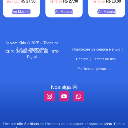
R$
27,90
R$
27,90
R$
19,90
R$
67,00
R$
75,00
R$
47,00
Ver Material
Ver Material
Ver Material
Nuvem Kids ® 2025 – Todos os
direitos reservados.
Informações de compra e envio
CNPJ: 36.890.707/0001-68 – STO
Digital
Contato
Termos de uso
Políticas de privacidade
Nos siga 🤩
Este site não é afiliado ao Facebook ou a qualquer entidade da Meta. Depois