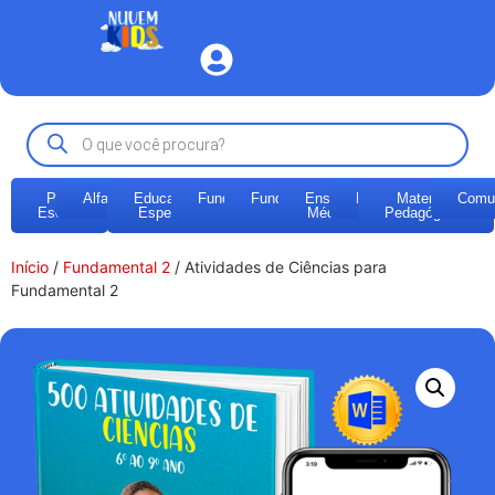
Pré-
Alfabetização
Educação
Fundamental
Fundamental
Ensino
EJA
Materiais
Comu
Escola
Especial
1
2
Médio
Pedagógicos
Início
/
Fundamental 2
/ Atividades de Ciências para
Fundamental 2