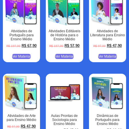
Atividades de
Atividades Editáveis
Atividades de
Português para
de História para o
Literatura para Ensino
Ensino Médio
Ensino Médio
Médio
R$
67,90
R$
57,90
R$
47,90
R$
197,00
R$
197,00
R$
97,00
Ver Material
Ver Material
Ver Material
Atividades de Arte
Aulas Prontas de
Dinâmicas de
para Ensino Médio
Sociologia para
Português para
Ensino Médio
Ensino Médio
R$
47,90
R$
97,00