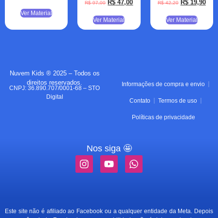
R$
47,00
R$
19,90
R$
97,00
R$
42,20
Ver Material
Ver Material
Ver Material
Nuvem Kids ® 2025 – Todos os
direitos reservados.
Informações de compra e envio
CNPJ: 36.890.707/0001-68 – STO
Digital
Contato
Termos de uso
Políticas de privacidade
Nos siga 🤩
Este site não é afiliado ao Facebook ou a qualquer entidade da Meta. Depois