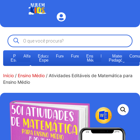
Pré-
Alfabetização
Educação
Fundamental
Fundamental
Ensino
EJA
Materiais
Comu
Escola
Especial
1
2
Médio
Pedagógicos
Início
/
Ensino Médio
/ Atividades Editáveis de Matemática para
Ensino Médio