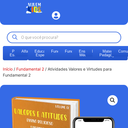
Pré-
Alfabetização
Educação
Fundamental
Fundamental
Ensino
EJA
Materiais
Comu
Escola
Especial
1
2
Médio
Pedagógicos
Início
/
Fundamental 2
/ Atividades Valores e Virtudes para
Fundamental 2