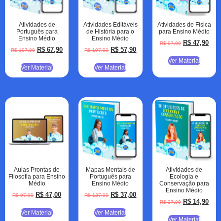
Atividades de
Atividades Editáveis
Atividades de Física
Português para
de História para o
para Ensino Médio
Ensino Médio
Ensino Médio
R$
47,90
R$
97,00
R$
67,90
R$
57,90
R$
197,00
R$
197,00
Ver Material
Ver Material
Ver Material
Aulas Prontas de
Mapas Mentais de
Atividades de
Filosofia para Ensino
Português para
Ecologia e
Médio
Ensino Médio
Conservação para
Ensino Médio
R$
47,00
R$
37,00
R$
97,00
R$
127,00
R$
14,90
R$
37,00
Ver Material
Ver Material
Ver Material