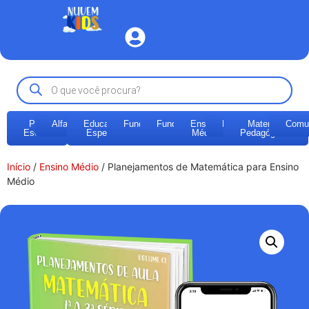
Pré-
Alfabetização
Educação
Fundamental
Fundamental
Ensino
EJA
Materiais
Comu
Escola
Especial
1
2
Médio
Pedagógicos
Início
/
Ensino Médio
/ Planejamentos de Matemática para Ensino
Médio