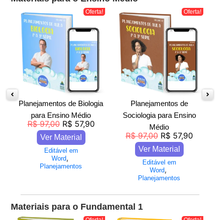
a!
Oferta!
Oferta!
s
Planejamentos de Biologia
Planejamentos de
para Ensino Médio
Sociologia para Ensino
R$
97,00
R$
57,90
Médio
R$
97,00
R$
57,90
Ver Material
Ver Material
Editável em
,
Word
Editável em
Planejamentos
,
Word
Planejamentos
Materiais para o Fundamental 1
a!
Oferta!
Oferta!