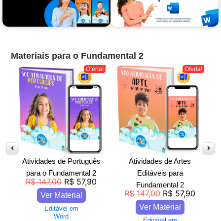
Materiais para o Fundamental 2
a!
Oferta!
Oferta!
as
Atividades de Português
Atividades de Artes
A
para o Fundamental 2
Editáveis para
R$
147,00
R$
57,90
Fundamental 2
R$
147,00
R$
57,90
Ver Material
Ver Material
Editável em
Word
Editável em