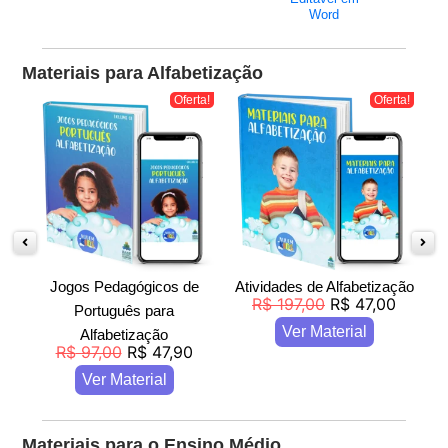
Word
Materiais para Alfabetização
a!
Oferta!
Oferta!
Jogos Pedagógicos de
Atividades de Alfabetização
R$
197,00
R$
47,00
Português para
Ver Material
Alfabetização
R$
97,00
R$
47,90
Ver Material
Materiais para o Ensino Médio