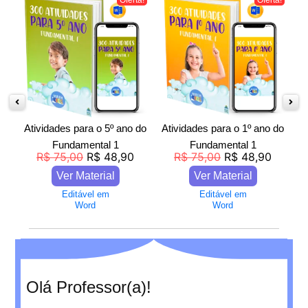
do
Atividades para o 5º ano do
Atividades para o 1º ano do
A
Fundamental 1
Fundamental 1
R$
75,00
R$
48,90
R$
75,00
R$
48,90
Ver Material
Ver Material
Editável em
Editável em
Word
Word
Olá Professor(a)!